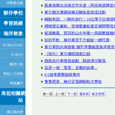
成果歷史區
夥伴學校
學習路線
海洋氣象
WINDGURU
WINDY
藍色公路
馬祖三天海象
馬祖潮汐
馬祖相關網
站
連江縣政府